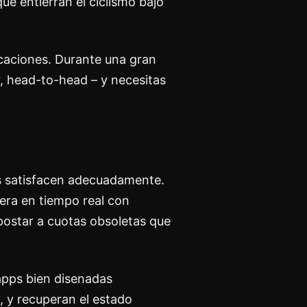
ue entierran el ciclismo bajo
licaciones. Durante una gran
y, head-to-head – y necesitas
pps satisfacen adecuadamente.
rera en tiempo real con
apostar a cuotas obsoletas que
 apps bien disenadas
, y recuperan el estado