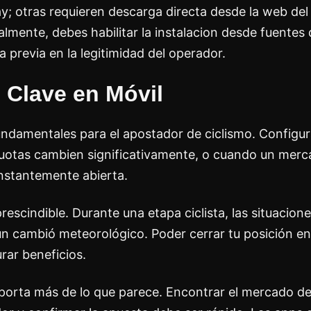
ay; otras requieren descarga directa desde la web del
almente, debes habilitar la instalacion desde fuente
a previa en la legitimidad del operador.
 Clave en Móvil
undamentales para el apostador de ciclismo. Configur
uotas cambien significativamente, o cuando un merc
onstantemente abierta.
rescindible. Durante una etapa ciclista, las situaci
un cambió meteorológico. Poder cerrar tu posición e
rar beneficios.
orta más de lo que parece. Encontrar el mercado de c