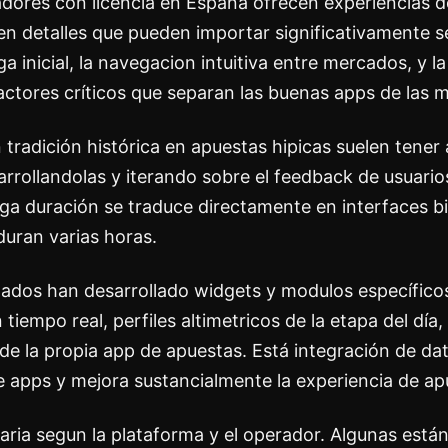
dores con licencia en España ofrecen experiencias de
en detalles que pueden importar significativamente s
a inicial, la navegacion intuitiva entre mercados, y la
actores críticos que separan las buenas apps de las 
 tradición histórica en apuestas hipicas suelen tene
rrollandolas y iterando sobre el feedback de usuari
rga duración se traduce directamente en interfaces 
duran varias horas.
zados han desarrollado widgets y modulos específico
 tiempo real, perfiles altimetricos de la etapa del día,
de la propia app de apuestas. Está integración de da
 apps y mejora sustancialmente la experiencia de apu
varia segun la plataforma y el operador. Algunas están