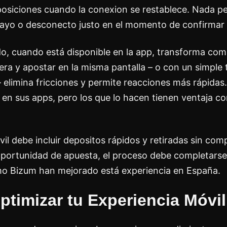
posiciones cuando la conexion se restablece. Nada p
cayo o desconecto justo en el momento de confirmar 
do, cuando está disponible en la app, transforma com
rera y apostar en la misma pantalla – o con un simple 
– elimina fricciones y permite reacciones más rápida
en sus apps, pero los que lo hacen tienen ventaja com
il debe incluir depositos rápidos y retiradas sin comp
portunidad de apuesta, el proceso debe completars
o Bizum han mejorado está experiencia en España.
timizar tu Experiencia Móvil