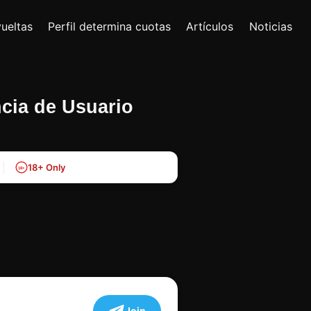
ueltas
Perfil determina cuotas
Artículos
Noticias
ncia de Usuario
18+ Only
18+
Join