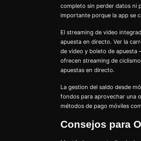
completo sin perder datos ni 
importante porque la app se 
El streaming de video integra
apuesta en directo. Ver la car
de video y boleto de apuesta 
ofrecen streaming de ciclismo 
apuestas en directo.
La gestion del saldo desde móv
fondos para aprovechar una o
métodos de pago móviles com
Consejos para Op