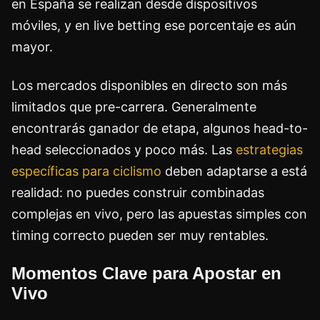
en España se realizan desde dispositivos
móviles, y en live betting ese porcentaje es aún
mayor.
Los mercados disponibles en directo son más
limitados que pre-carrera. Generalmente
encontrarás ganador de etapa, algunos head-to-
head seleccionados y poco más. Las
estrategias
específicas para ciclismo
deben adaptarse a está
realidad: no puedes construir combinadas
complejas en vivo, pero las apuestas simples con
timing correcto pueden ser muy rentables.
Momentos Clave para Apostar en
Vivo