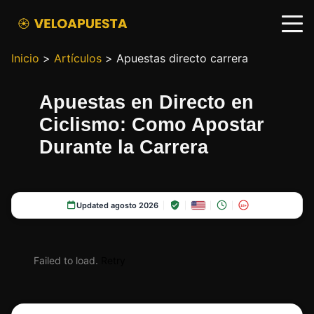
Inicio
>
Artículos
>
Apuestas directo carrera
Apuestas en Directo en
Ciclismo: Como Apostar
Durante la Carrera
Updated agosto 2026
18+
Failed to load.
Retry