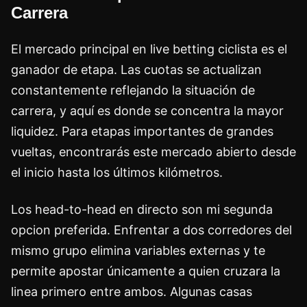
Carrera
El mercado principal en live betting ciclista es el
ganador de etapa. Las cuotas se actualizan
constantemente reflejando la situación de
carrera, y aquí es donde se concentra la mayor
liquidez. Para etapas importantes de grandes
vueltas, encontrarás este mercado abierto desde
el inicio hasta los últimos kilómetros.
Los head-to-head en directo son mi segunda
opcion preferida. Enfrentar a dos corredores del
mismo grupo elimina variables externas y te
permite apostar únicamente a quien cruzara la
linea primero entre ambos. Algunas casas