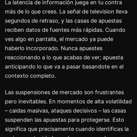
La latencia de información juega en tu contra
más de lo que crees. La señal de television lleva
segundos de retraso, y las casas de apuestas
reciben datos de fuentes más rápidas. Cuando
ves algo en pantalla, el mercado ya puede
haberlo incorporado. Nunca apuestes
reaccionando a lo que acabas de ver; apuesta
anticipando lo que va a pasar basandote en el
contexto completo.
Las suspensiones de mercado son frustrantes
pero inevitables. En momentos de alta volatilidad
– caidas masivas, ataques decisivos – las casas
suspenden las apuestas para protegerse. Esto
significa que precisamente cuando identificas la