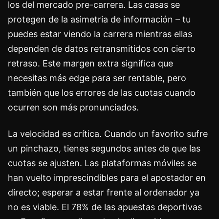
los del mercado pre-carrera. Las casas se
protegen de la asimetria de información – tu
puedes estar viendo la carrera mientras ellas
dependen de datos retransmitidos con cierto
retraso. Este margen extra significa que
necesitas más edge para ser rentable, pero
también que los errores de las cuotas cuando
ocurren son más pronunciados.
La velocidad es crítica. Cuando un favorito sufre
un pinchazo, tienes segundos antes de que las
cuotas se ajusten. Las plataformas móviles se
han vuelto imprescindibles para el apostador en
directo; esperar a estar frente al ordenador ya
no es viable. El 78% de las apuestas deportivas