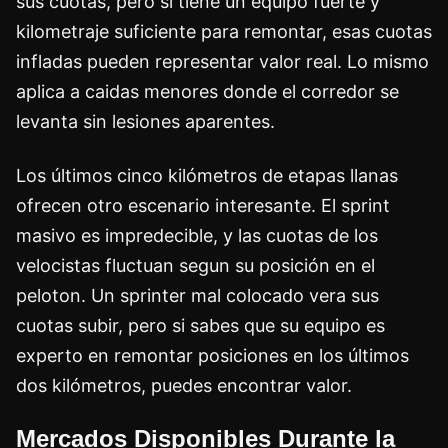
sus cuotas, pero si tiene un equipo fuerte y
kilometraje suficiente para remontar, esas cuotas
infladas pueden representar valor real. Lo mismo
aplica a caidas menores donde el corredor se
levanta sin lesiones aparentes.
Los últimos cinco kilómetros de etapas llanas
ofrecen otro escenario interesante. El sprint
masivo es impredecible, y las cuotas de los
velocistas fluctuan segun su posición en el
peloton. Un sprinter mal colocado vera sus
cuotas subir, pero si sabes que su equipo es
experto en remontar posiciones en los últimos
dos kilómetros, puedes encontrar valor.
Mercados Disponibles Durante la