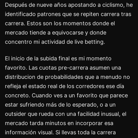
Después de nueve años apostando a ciclismo, he
identificado patrones que se repiten carrera tras
carrera. Estos son los momentos donde el
mercado tiende a equivocarse y donde
concentro mi actividad de live betting.
El inicio de la subida final es mi momento
favorito. Las cuotas pre-carrera asumen una
distribucion de probabilidades que a menudo no
refleja el estado real de los corredores ese día
concreto. Cuando ves a un favorito que parece
estar sufriendo más de lo esperado, o a un
outsider que rueda con una facilidad inusual, el
mercado tarda minutos en incorporar esa
información visual. Si llevas toda la carrera