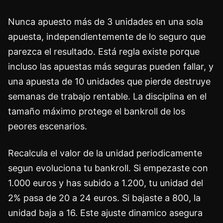
Nunca apuesto más de 3 unidades en una sola
apuesta, independientemente de lo seguro que
parezca el resultado. Está regla existe porque
incluso las apuestas más seguras pueden fallar, y
una apuesta de 10 unidades que pierde destruye
semanas de trabajo rentable. La disciplina en el
tamaño máximo protege el bankroll de los
peores escenarios.
Recalcula el valor de la unidad periodicamente
segun evoluciona tu bankroll. Si empezaste con
1.000 euros y has subido a 1.200, tu unidad del
2% pasa de 20 a 24 euros. Si bajaste a 800, la
unidad baja a 16. Este ajuste dinamico asegura