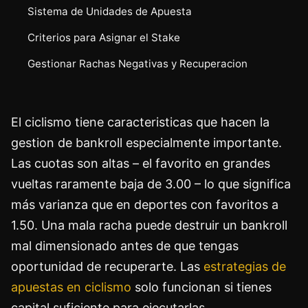
Sistema de Unidades de Apuesta
Criterios para Asignar el Stake
Gestionar Rachas Negativas y Recuperacion
El ciclismo tiene caracteristicas que hacen la
gestion de bankroll especialmente importante.
Las cuotas son altas – el favorito en grandes
vueltas raramente baja de 3.00 – lo que significa
más varianza que en deportes con favoritos a
1.50. Una mala racha puede destruir un bankroll
mal dimensionado antes de que tengas
oportunidad de recuperarte. Las
estrategias de
apuestas en ciclismo
solo funcionan si tienes
capital suficiente para ejecutarlas.