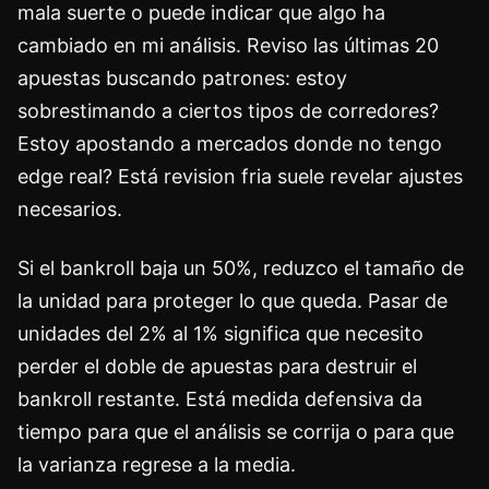
mala suerte o puede indicar que algo ha
cambiado en mi análisis. Reviso las últimas 20
apuestas buscando patrones: estoy
sobrestimando a ciertos tipos de corredores?
Estoy apostando a mercados donde no tengo
edge real? Está revision fria suele revelar ajustes
necesarios.
Si el bankroll baja un 50%, reduzco el tamaño de
la unidad para proteger lo que queda. Pasar de
unidades del 2% al 1% significa que necesito
perder el doble de apuestas para destruir el
bankroll restante. Está medida defensiva da
tiempo para que el análisis se corrija o para que
la varianza regrese a la media.