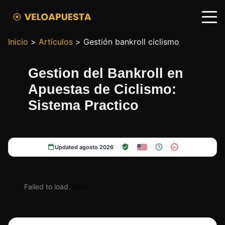
Inicio
>
Artículos
>
Gestión bankroll ciclismo
Gestion del Bankroll en
Apuestas de Ciclismo:
Sistema Practico
Updated agosto 2026
18+
Failed to load.
Retry