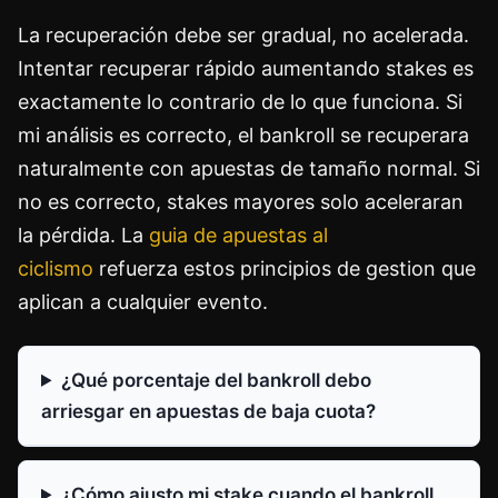
La recuperación debe ser gradual, no acelerada.
Intentar recuperar rápido aumentando stakes es
exactamente lo contrario de lo que funciona. Si
mi análisis es correcto, el bankroll se recuperara
naturalmente con apuestas de tamaño normal. Si
no es correcto, stakes mayores solo aceleraran
la pérdida. La
guia de apuestas al
ciclismo
refuerza estos principios de gestion que
aplican a cualquier evento.
¿Qué porcentaje del bankroll debo
arriesgar en apuestas de baja cuota?
¿Cómo ajusto mi stake cuando el bankroll