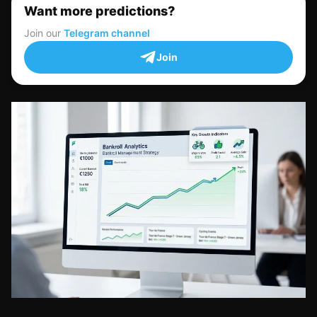
Want more predictions?
Join our
Telegram channel
Join